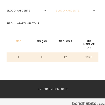
BLOCO NASCENTE
BLOCO NASCENTE
PISO 0
PISO 1
| APARTAMENTO
E
PISO 1
PISO 2
PISO
FRAÇÃO
TIPOLOGIA
ABP
INTERIOR
(m²)
PISO 3
1
E
T2
146.8
ENTRAR EM CONTACTO