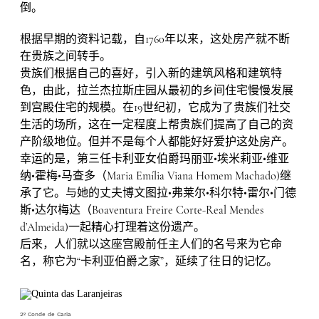
倒。
根据早期的资料记载，自1760年以来，这处房产就不断
在贵族之间转手。
贵族们根据自己的喜好，引入新的建筑风格和建筑特
色，由此，拉兰杰拉斯庄园从最初的乡间住宅慢慢发展
到宫殿住宅的规模。在19世纪初，它成为了贵族们社交
生活的场所，这在一定程度上帮贵族们提高了自己的资
产阶级地位。但并不是每个人都能好好爱护这处房产。
幸运的是，第三任卡利亚女伯爵玛丽亚•埃米莉亚•维亚
纳•霍梅•马查多（Maria Emília Viana Homem Machado)继
承了它。与她的丈夫博文图拉•弗莱尔•科尔特•雷尔•门德
斯•达尔梅达（Boaventura Freire Corte-Real Mendes
d’Almeida)一起精心打理着这份遗产。
后来，人们就以这座宫殿前任主人们的名号来为它命
名，称它为“卡利亚伯爵之家”，延续了往日的记忆。
留言或联系我们
2º Conde de Caria