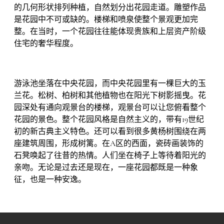
的几何形状排列种植，自然划分出花园走道。雕塑作品
是花园中不可或缺的。楼梯和喷泉使整个景观更加完
整。在当时，一个花园往往能体现贵族和上层资产阶级
住宅的奢华程度。
游泳池坐落在中央花园，而中央花园里有一棵巨大的玉
兰花。松树、柏树和其他植物也在阳光下树影摇曳。花
园深处有通向观景台的楼梯，观景台可以让您俯看整个
花园的景色。整个花园风格是自然主义的，带有19世纪
初的新古典主义特色。还可以看到很多黄杨树围绕在两
座建筑周围，形成树篱。在A区的西面，瓷砖画装饰的
石凳唤起了往昔的热情。人们坐在椅子上等待着阳光的
亲吻。无论是过去还是现在，一座花园都既是一种象
征，也是一种安逸。