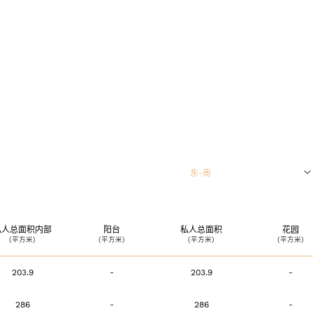
+351 963 
salescondesdecar
东-南
Politica de p
0层和1层（即中国的1楼和2楼）
私人总面积内部
阳台
私人总面积
花园
(平方米)
(平方米)
(平方米)
(平方米)
1层（即中国的2楼）
203.9
-
203.9
-
2层（即中国的3楼）
286
-
286
-