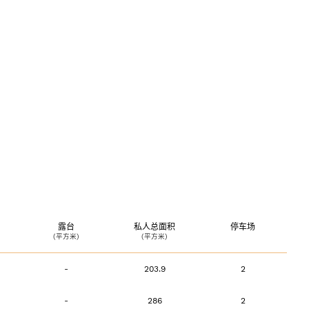
535 788
ia@lxcapital.pt
rivacidade
露台
私人总面积
停车场
(平方米)
(平方米)
-
203.9
2
-
286
2