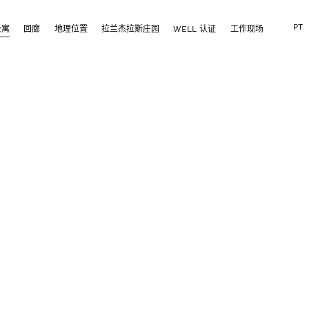
PT
公寓
回廊
地理位置
拉兰杰拉斯庄园
WELL 认证
工作现场
系表格
留言或