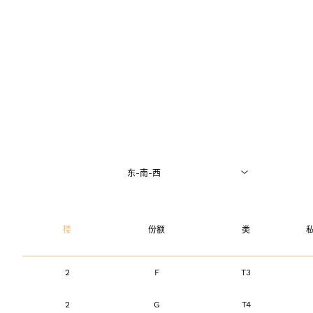
东-南-西
0层（即中国的1楼）
楼
份额
类
1层（即中国的2楼）
2
F
T3
2层（即中国的3楼）
2
G
T4