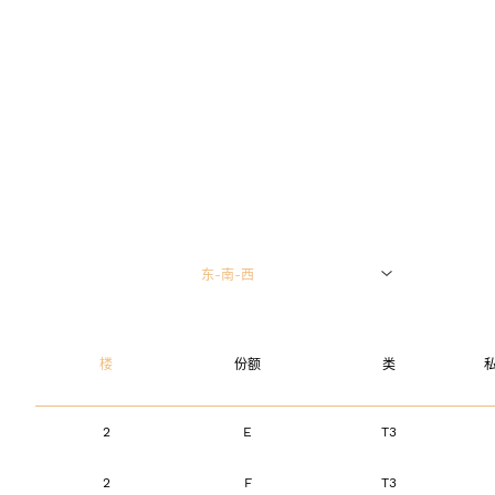
东-南-西
0层（即中国的1楼）
楼
份额
类
1层（即中国的2楼）
2
E
T3
2层（即中国的3楼）
2
F
T3