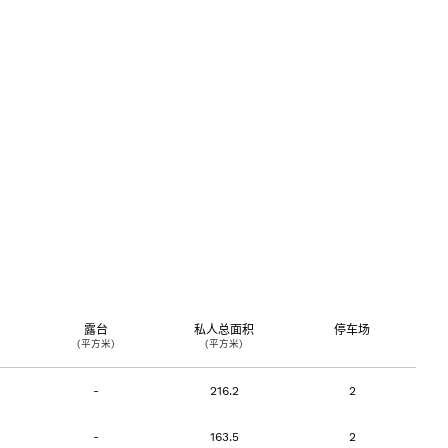
535 788
ia@lxcapital.pt
rivacidade
露台
私人总面积
停车场
(平方米)
(平方米)
-
216.2
2
-
163.5
2