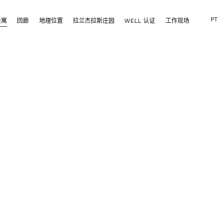
PT
公寓
回廊
地理位置
拉兰杰拉斯庄园
WELL 认证
工作现场
系表格
留言或