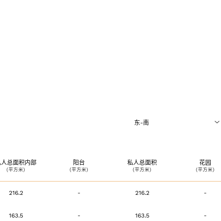
+351 963 
salescondesdecar
东-南
Politica de p
0层和1层（即中国的1楼和2楼）
私人总面积内部
阳台
私人总面积
花园
(平方米)
(平方米)
(平方米)
(平方米)
1层（即中国的2楼）
216.2
-
216.2
-
2层（即中国的3楼）
163.5
-
163.5
-